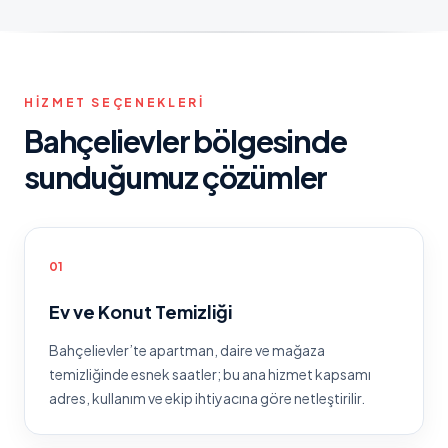
HIZMET SEÇENEKLERI
Bahçelievler
bölgesinde
sunduğumuz çözümler
0
1
Ev ve Konut Temizliği
Bahçelievler
’te
apartman, daire ve mağaza
temizliğinde esnek saatler
; bu ana hizmet kapsamı
adres, kullanım ve ekip ihtiyacına göre netleştirilir.