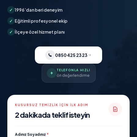
✓
1996’dan beri deneyim
✓
Eğitimli profesyonel ekip
✓
İlçeye özel hizmet planı
0850 425 23 23
TELEFONLA HIZLI
ön değerlendirme
KUSURSUZ TEMIZLIK İÇIN İLK ADIM
2 dakikada teklif isteyin
Adınız Soyadınız
*