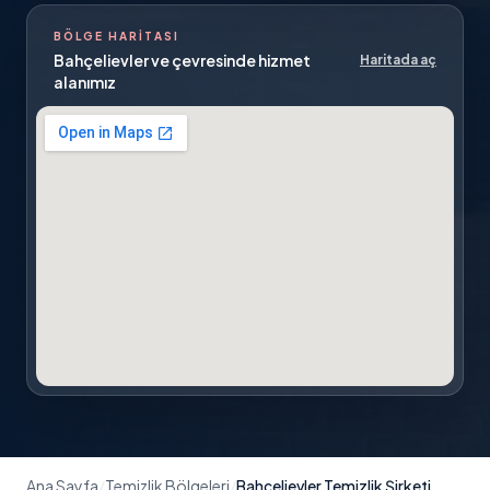
BÖLGE HARITASI
Bahçelievler
ve çevresinde hizmet
Haritada aç
alanımız
Ana Sayfa
/
Temizlik Bölgeleri
/
Bahçelievler Temizlik Şirketi