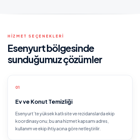
HIZMET SEÇENEKLERI
Esenyurt
bölgesinde
sunduğumuz çözümler
0
1
Ev ve Konut Temizliği
Esenyurt
’te
yüksek katlı site ve rezidanslarda ekip
koordinasyonu
; bu ana hizmet kapsamı adres,
kullanım ve ekip ihtiyacına göre netleştirilir.