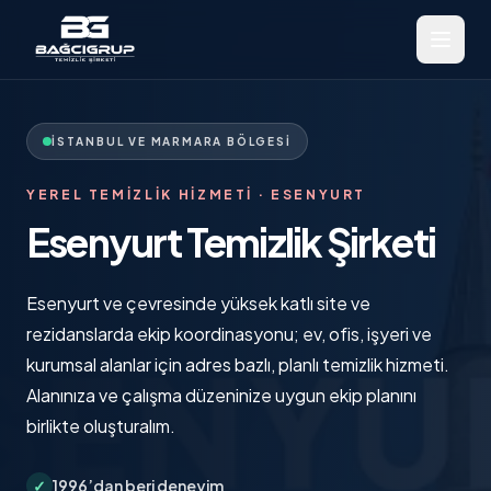
İSTANBUL VE MARMARA BÖLGESI
YEREL TEMIZLIK HIZMETI ·
ESENYURT
Esenyurt Temizlik Şirketi
Esenyurt ve çevresinde yüksek katlı site ve
rezidanslarda ekip koordinasyonu; ev, ofis, işyeri ve
kurumsal alanlar için adres bazlı, planlı temizlik hizmeti.
Alanınıza ve çalışma düzeninize uygun ekip planını
birlikte oluşturalım.
✓
1996’dan beri deneyim