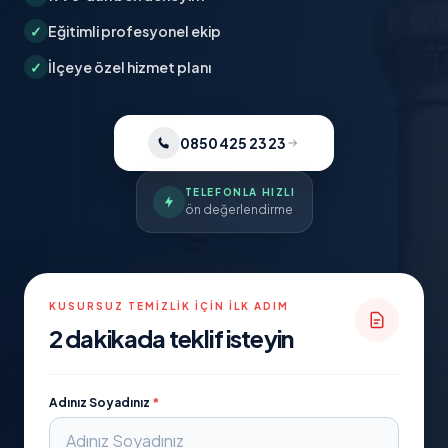
✓
Eğitimli profesyonel ekip
✓
İlçeye özel hizmet planı
0850 425 23 23
TELEFONLA HIZLI
ön değerlendirme
KUSURSUZ TEMIZLIK İÇIN İLK ADIM
2 dakikada teklif isteyin
Adınız Soyadınız
*