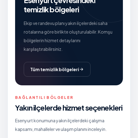
Esenyurt
çevresindeki
temizlik bölgeleri
Ekip ve randevu planı yakın ilçelerdeki saha
rotalarına göre birlikte oluşturulabilir. Komşu
bölgelerin hizmet detaylarını
karşılaştırabilirsiniz.
Tüm temizlik bölgeleri
BAĞLANTILI BÖLGELER
Yakın ilçelerde hizmet seçenekleri
Esenyurt
konumuna yakın ilçelerdeki çalışma
kapsamı, mahalleler ve ulaşım planını inceleyin.