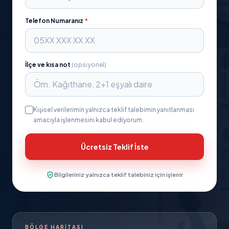
Telefon Numaranız
*
İlçe ve kısa not
(opsiyonel)
Kişisel verilerimin yalnızca teklif talebimin yanıtlanması
amacıyla işlenmesini kabul ediyorum.
Ücretsiz Teklif İste
Bilgileriniz yalnızca teklif talebiniz için işlenir
BÖLGE HARITASI