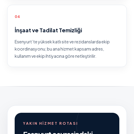
0
4
İnşaat ve Tadilat Temizliği
Esenyurt
’te
yüksek katlı site ve rezidanslarda ekip
koordinasyonu
; bu ana hizmet kapsamı adres,
kullanım ve ekip ihtiyacına göre netleştirilir.
YAKIN HIZMET ROTASI