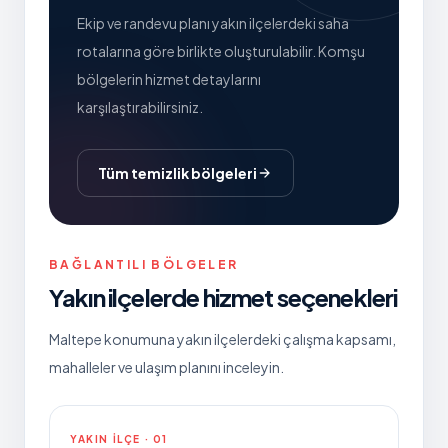
Ekip ve randevu planı yakın ilçelerdeki saha
rotalarına göre birlikte oluşturulabilir. Komşu
bölgelerin hizmet detaylarını
karşılaştırabilirsiniz.
Tüm temizlik bölgeleri
BAĞLANTILI BÖLGELER
Yakın ilçelerde hizmet seçenekleri
Maltepe
konumuna yakın ilçelerdeki çalışma kapsamı,
mahalleler ve ulaşım planını inceleyin.
YAKIN ILÇE ·
01