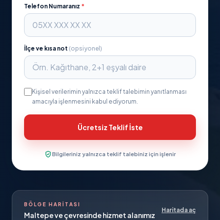
Telefon Numaranız
*
İlçe ve kısa not
(opsiyonel)
Kişisel verilerimin yalnızca teklif talebimin yanıtlanması
amacıyla işlenmesini kabul ediyorum.
Ücretsiz Teklif İste
Bilgileriniz yalnızca teklif talebiniz için işlenir
BÖLGE HARITASI
Haritada aç
Maltepe
ve çevresinde hizmet alanımız