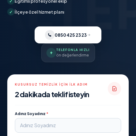
✓
Eğitimli profesyonel ekip
✓
İlçeye özel hizmet planı
0850 425 23 23
TELEFONLA HIZLI
ön değerlendirme
KUSURSUZ TEMIZLIK İÇIN İLK ADIM
2 dakikada teklif isteyin
Adınız Soyadınız
*