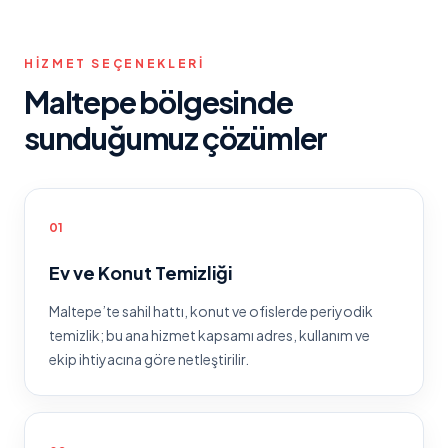
HIZMET SEÇENEKLERI
Maltepe
bölgesinde
sunduğumuz çözümler
0
1
Ev ve Konut Temizliği
Maltepe
’te
sahil hattı, konut ve ofislerde periyodik
temizlik
; bu ana hizmet kapsamı adres, kullanım ve
ekip ihtiyacına göre netleştirilir.